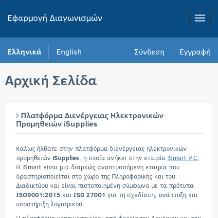
Εφαρμογή Διαγωνισμών
Toggle
naviga
Ελληνικά
English
Σύνδεση
Εγγραφή
Αρχική Σελίδα
Πλατφόρμα Διενέργειας Ηλεκτρονικών
Προμηθειών iSupplies
Καλως ήλθατε στην πλατφόρμα διενέργειας ηλεκτρονικών
προμηθειών
iSupplies
, η οποία ανήκει στην εταιρία
iSmart P.C.
H iSmart είναι μια διαρκώς αναπτυσσόμενη εταιρία που
δραστηριοποιείται στο χώρο της Πληροφορικής και του
Διαδικτύου και είναι πιστοποιημένη σύμφωνα με τα πρότυπα
ISO9001:2015
και
ISO 27001
για τη σχεδίαση, ανάπτυξη και
υποστήριξη λογισμικού.